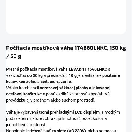
váživosťou
do 150 kg
a presnosťou
50 g.
DETAILNÉ INFORMÁCIE
OPÝTAŤ SA
Počítacia mostíková váha 1T4660LNKC, 150 kg
/ 50 g
Presná
počítacia mostíková váha LESAK 1T4660LNKC
s
váživosťou
do 30 kg
a presnosťou
10 g
je ideálna pre
počítanie
kusov, kontrolné a sčítacie váženie
.
Vďaka kombinácii
nerezovej vážiacej plochy
a
lakovanej
oceľovej konštrukcie
ponúka dlhú životnosť a spoľahlivú
prevádzku aj v prašnom alebo suchom prostredí.
Váha je vybavená
tromi prehľadnými LCD displejmi
s modrým
podsvietením, ktoré zobrazujú hmotnosť, počet kusov a
jednotkovú hmotnosť.
Napájanie je riešené buď
zo siete (AC 230V)
, alebo pomocou