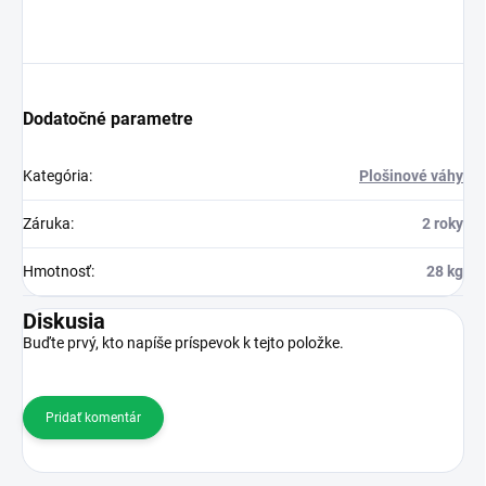
Dodatočné parametre
Kategória
:
Plošinové váhy
Záruka
:
2 roky
Hmotnosť
:
28 kg
Diskusia
Buďte prvý, kto napíše príspevok k tejto položke.
Pridať komentár