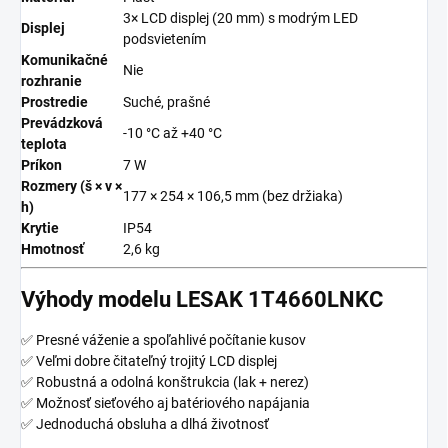
3× LCD displej (20 mm) s modrým LED
Displej
podsvietením
Komunikačné
Nie
rozhranie
Prostredie
Suché, prašné
Prevádzková
-10 °C až +40 °C
teplota
Príkon
7 W
Rozmery (š × v ×
177 × 254 × 106,5 mm (bez držiaka)
h)
Krytie
IP54
Hmotnosť
2,6 kg
Výhody modelu LESAK 1T4660LNKC
✅ Presné váženie a spoľahlivé počítanie kusov
✅ Veľmi dobre čitateľný trojitý LCD displej
✅ Robustná a odolná konštrukcia (lak + nerez)
✅ Možnosť sieťového aj batériového napájania
✅ Jednoduchá obsluha a dlhá životnosť