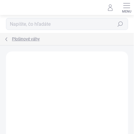
Prejsť
na
obsah
Hľadať
Plošinové váhy