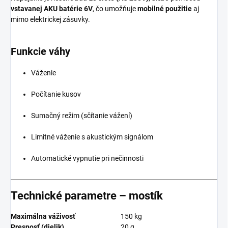
vstavanej AKU batérie 6V
, čo umožňuje
mobilné použitie
aj
mimo elektrickej zásuvky.
Funkcie váhy
Váženie
Počítanie kusov
Sumačný režim (sčítanie vážení)
Limitné váženie s akustickým signálom
Automatické vypnutie pri nečinnosti
Technické parametre – mostík
Maximálna váživosť
150 kg
Presnosť (dielik)
20 g