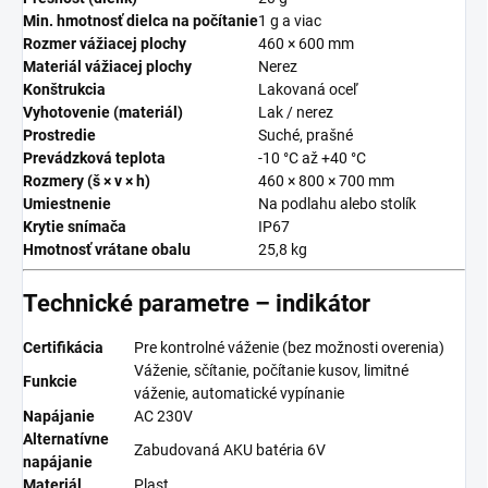
Min. hmotnosť dielca na počítanie
1 g a viac
Rozmer vážiacej plochy
460 × 600 mm
Materiál vážiacej plochy
Nerez
Konštrukcia
Lakovaná oceľ
Vyhotovenie (materiál)
Lak / nerez
Prostredie
Suché, prašné
Prevádzková teplota
-10 °C až +40 °C
Rozmery (š × v × h)
460 × 800 × 700 mm
Umiestnenie
Na podlahu alebo stolík
Krytie snímača
IP67
Hmotnosť vrátane obalu
25,8 kg
Technické parametre – indikátor
Certifikácia
Pre kontrolné váženie (bez možnosti overenia)
Váženie, sčítanie, počítanie kusov, limitné
Funkcie
váženie, automatické vypínanie
Napájanie
AC 230V
Alternatívne
Zabudovaná AKU batéria 6V
napájanie
Materiál
Plast