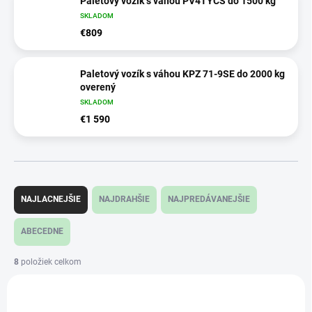
Paletový vozík s váhou PV4TYCS do 1500 kg
SKLADOM
€809
Paletový vozík s váhou KPZ 71-9SE do 2000 kg
overený
SKLADOM
€1 590
R
a
NAJLACNEJŠIE
NAJDRAHŠIE
NAJPREDÁVANEJŠIE
d
e
ABECEDNE
n
i
8
položiek celkom
e
V
p
ý
NOVINKA
r
p
AKCIA