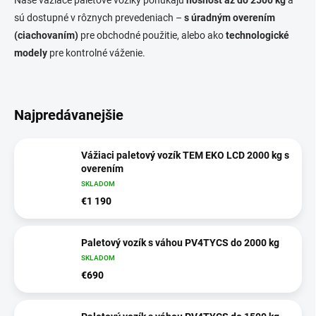
sú dostupné v rôznych prevedeniach –
s úradným overením
(ciachovaním)
pre obchodné použitie, alebo ako
technologické
modely
pre kontrolné váženie.
Najpredávanejšie
Vážiaci paletový vozík TEM EKO LCD 2000 kg s
overením
SKLADOM
€1 190
Paletový vozík s váhou PV4TYCS do 2000 kg
SKLADOM
€690