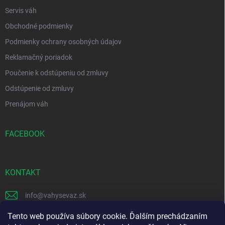
e
k
Servis váh
y
v
Obchodné podmienky
ý
p
Podmienky ochrany osobných údajov
i
Reklamačný poriadok
s
u
Poučenie k odstúpeniu od zmluvy
Odstúpenie od zmluvy
Prenájom váh
FACEBOOK
KONTAKT
info
@
vahysevaz.sk
+421 914 256 006
Tento web používa súbory cookie. Ďalším prechádzaním