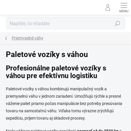
Prejsť
na
obsah
Hľadať
Priemyselné váhy
Paletové vozíky s váhou
Profesionálne paletové vozíky s
váhou pre efektívnu logistiku
Paletové vozíky s váhou kombinujú manipulačný vozík a
priemyselnú váhu v jednom zariadení. Umožňujú rýchle a presné
váženie paliet priamo počas manipulácie bez potreby presúvania
tovaru na samostatnú váhu. Vďaka tomu výrazne zrýchľujú
expedíciu, príjem tovaru aj skladové procesy.
Naše vážiace paletové vozíky ponúkajú
nosnosť až do 2500 kg
a