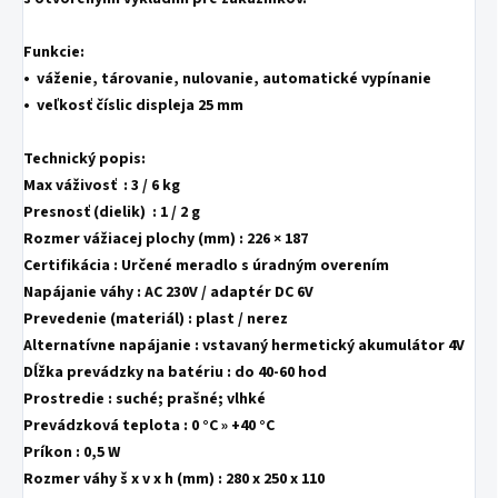
Funkcie:
• váženie, tárovanie, nulovanie, automatické vypínanie
• veľkosť číslic displeja 25 mm
Technický popis:
Max váživosť : 3 / 6 kg
Presnosť (dielik) : 1 / 2 g
Rozmer vážiacej plochy (mm) : 226 × 187
Certifikácia :
Určené meradlo s úradným overením
Napájanie váhy :
AC 230V / adaptér DC 6V
Prevedenie (materiál) :
plast / nerez
Alternatívne napájanie :
vstavaný hermetický akumulátor 4V
Dĺžka prevádzky na batériu :
do 40-60 hod
Prostredie :
suché; prašné; vlhké
Prevádzková teplota
: 0 °C » +40 °C
Príkon :
0,5 W
Rozmer váhy š x v x h (mm) :
280 x 250 x 110