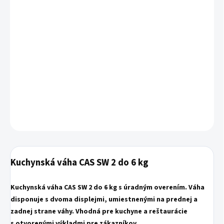
−
+
Pridať do košíka
Kuchynská váha CAS SW 2 do 6 kg
Max váživosť : 3 / 6 kg
Presnosť (dielik) : 1 / 2 g
Rozmer vážiacej plochy (mm) : 226 × 187
Certifikácia : Určené meradlo s úradným overením
DETAILNÉ INFORMÁCIE
OPÝTAŤ SA
Kuchynská váha CAS SW 2 do 6 kg
Kuchynská váha CAS SW 2 do 6 kg s úradným overením. Váha
disponuje s dvoma displejmi, umiestnenými na prednej a
zadnej strane váhy. Vhodná pre kuchyne a reštaurácie
s otvorenými výkladmi pre zákazníkov.