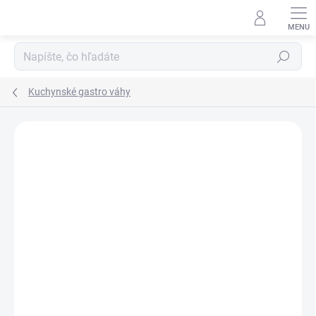
Prejsť
na
obsah
Hľadať
Kuchynské gastro váhy