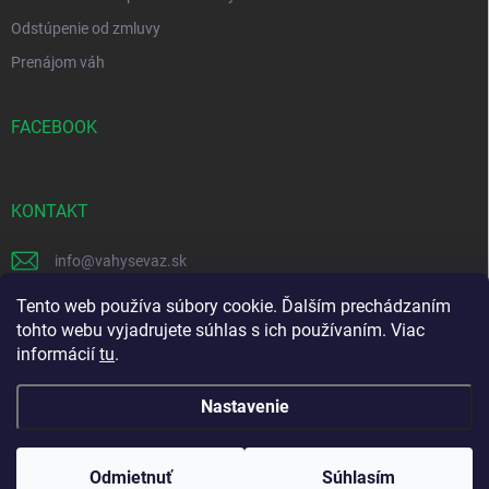
Odstúpenie od zmluvy
Prenájom váh
FACEBOOK
KONTAKT
info
@
vahysevaz.sk
+421 914 256 006
Tento web používa súbory cookie. Ďalším prechádzaním
tohto webu vyjadrujete súhlas s ich používaním. Viac
Facebook
informácií
tu
.
Nastavenie
Copyright 2026
vahysevaz.sk
. Všetky práva vyhradené.
Upraviť nastavenie
cookies
Odmietnuť
Súhlasím