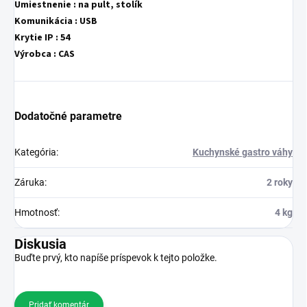
Umiestnenie :
na pult, stolík
Komunikácia : USB
Krytie IP :
54
Výrobca : CAS
Dodatočné parametre
Kategória
:
Kuchynské gastro váhy
Záruka
:
2 roky
Hmotnosť
:
4 kg
Diskusia
Buďte prvý, kto napíše príspevok k tejto položke.
Pridať komentár