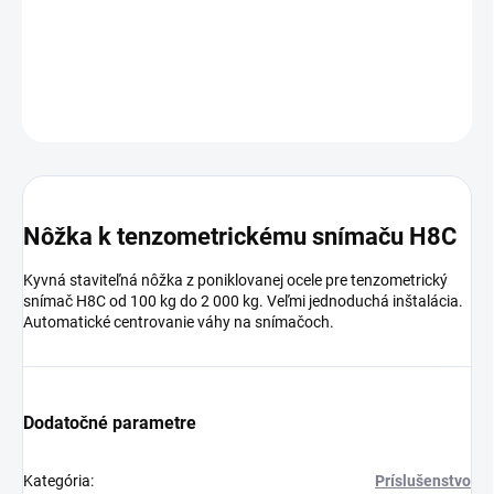
snímač H8C od 100 kg do 2 000 kg.
Dostupnosť: do 1-2
pracovných dní
DETAILNÉ INFORMÁCIE
OPÝTAŤ SA
Nôžka k tenzometrickému snímaču H8C
Kyvná staviteľná nôžka z poniklovanej ocele pre tenzometrický
snímač H8C od 100 kg do 2 000 kg. Veľmi jednoduchá inštalácia.
Automatické centrovanie váhy na snímačoch.
Dodatočné parametre
Kategória
:
Príslušenstvo