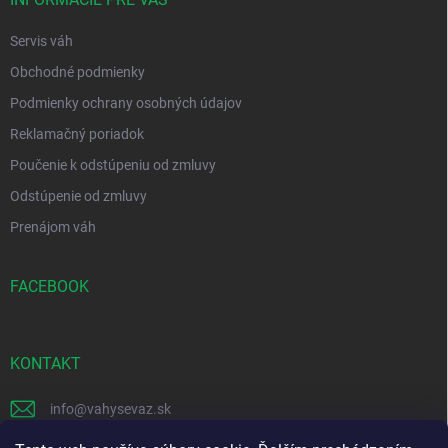
e
Servis váh
Obchodné podmienky
Podmienky ochrany osobných údajov
Reklamačný poriadok
Poučenie k odstúpeniu od zmluvy
Odstúpenie od zmluvy
Prenájom váh
FACEBOOK
KONTAKT
info
@
vahysevaz.sk
+421 914 256 006