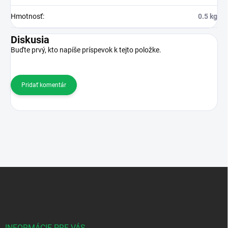
Hmotnosť
:
0.5 kg
Diskusia
Buďte prvý, kto napíše príspevok k tejto položke.
Pridať komentár
Z
á
p
ä
t
i
INFORMÁCIE PRE VÁS