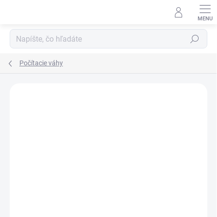
Prejsť
na
obsah
Hľadať
Počítacie váhy
AKCIA
TIP