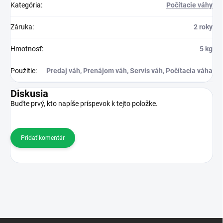
Kategória
:
Počítacie váhy
Záruka
:
2 roky
Hmotnosť
:
5 kg
Použitie
:
Predaj váh, Prenájom váh, Servis váh, Počítacia váha
Diskusia
Buďte prvý, kto napíše príspevok k tejto položke.
Pridať komentár
Z