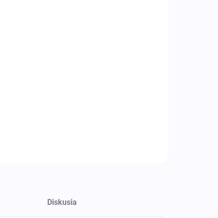
8.2026
−
+
Pridať do košíka
tacia váha CAS ED-H do 6 kg
váživosť : 6 kg
osť (dielik) : 0,2 g
er vážiacej plochy (mm) : 300 x 215
ifikácia : kontrolné váženie
ILNÉ INFORMÁCIE
OPÝTAŤ SA
Diskusia