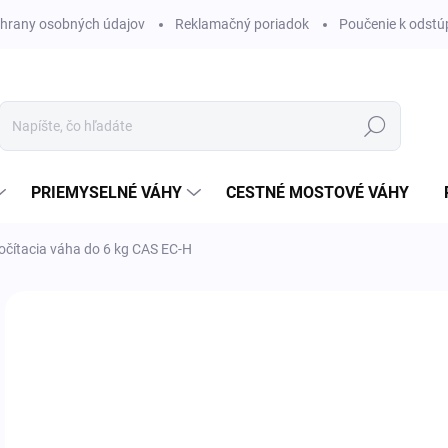
hrany osobných údajov
Reklamačný poriadok
Poučenie k odstú
Hľadať
PRIEMYSELNÉ VÁHY
CESTNÉ MOSTOVÉ VÁHY
očítacia váha do 6 kg CAS EC-H
€
€36
Jedn
SK
cena
MÔŽ
DO: