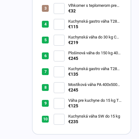
n
Vlhkomer s teplomerom pre
e
chladený sklad-kalibrovaný
€32
l
Kuchynská gastro váha T28
do 15 kg
€115
Kuchynská váha do 30 kg CAS
SW 2
€219
Plošinová váha do 150 kg 400
x 500
€245
Kuchynská gastro váha T28
Dual do 6 kg
€135
Mostíková váha PA 400x500
do 30/60 kg
€245
Váha pre kuchyne do 15 kg T-
Scale T28 dual
€125
Kuchynská váha SW do 15 kg
€235