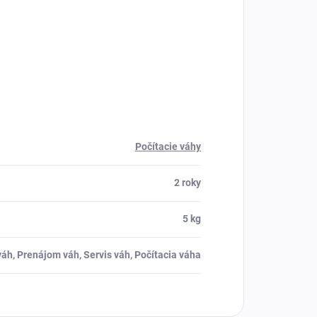
Počítacie váhy
2 roky
5 kg
váh, Prenájom váh, Servis váh, Počítacia váha