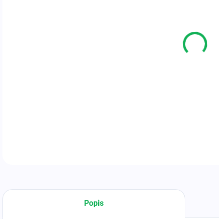
12.
Počí
Max 
Presn
Rozm
Cert
DETA
Popis