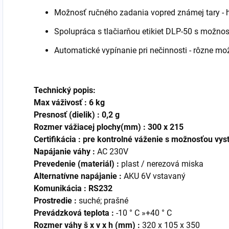
Možnosť ručného zadania vopred známej tary - 
Spolupráca s tlačiarňou etikiet DLP-50 s možnos
Automatické vypínanie pri nečinnosti - rôzne mo
Technický popis:
Max váživosť :
6
kg
Presnosť (dielik) :
0,2 g
Rozmer vážiacej plochy(mm) :
300 x 215
Certifikácia : pre kontrolné váženie s možnosťou vys
Napájanie váhy :
AC 230V
Prevedenie (materiál) :
plast / nerezová miska
Alternatívne napájanie :
AKU 6V vstavaný
Komunikácia : RS232
Prostredie :
suché; prašné
Prevádzková teplota :
-10 ° C »+40 ° C
Rozmer váhy š x v x h (mm) :
320 x 105 x 350