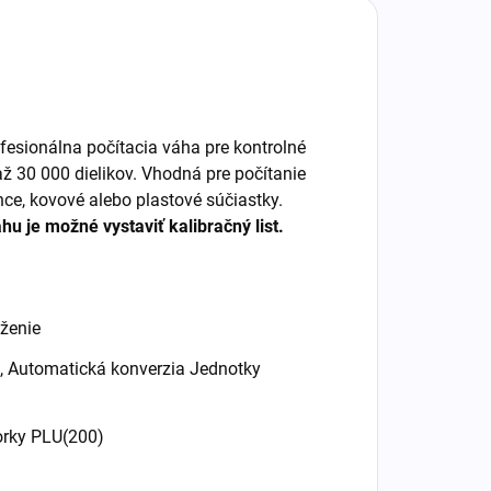
fesionálna počítacia váha pre kontrolné
ž 30 000 dielikov. Vhodná pre počítanie
nce, kovové alebo plastové súčiastky.
u je možné vystaviť kalibračný list.
áženie
S, Automatická konverzia Jednotky
orky PLU(200)