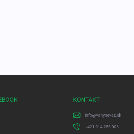
EBOOK
KONTAKT
info
@
vahysevaz.sk
+421 914 256 006