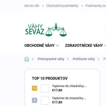
Prejsť
Servis váh
Obchodné podmienky
Podmienky oc
na
obsah
OBCHODNÉ VÁHY
ZDRAVOTNÍCKE VÁHY
Domov
Priemyselné váhy
Počítacie váhy
P
B
o
TOP 10 PRODUKTOV
č
n
Teplomer do chladničky-
kalibrovaný
€17,80
ý
p
Teplomer do mrazničky-
a
kalibrovaný
€17,80