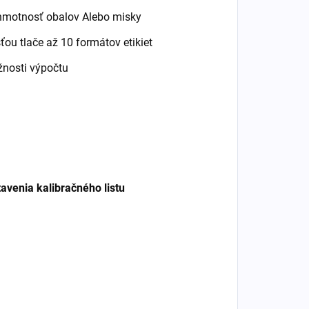
hmotnosť obalov Alebo misky
ťou tlače až 10 formátov etikiet
žnosti výpočtu
tavenia kalibračného listu