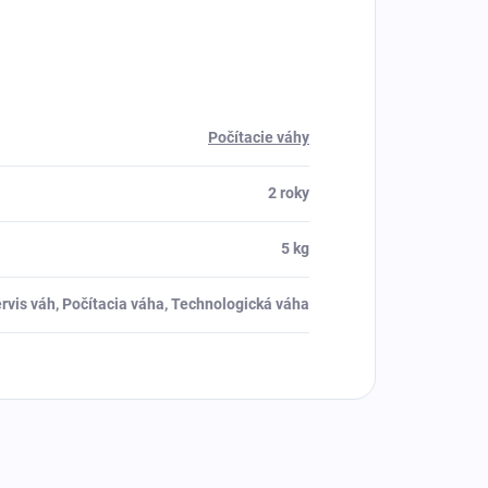
Počítacie váhy
2 roky
5 kg
rvis váh, Počítacia váha, Technologická váha