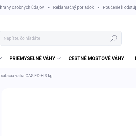
hrany osobných údajov
Reklamačný poriadok
Poučenie k odstú
Hľadať
PRIEMYSELNÉ VÁHY
CESTNÉ MOSTOVÉ VÁHY
očítacia váha CAS ED-H 3 kg
€
€31
Jedn
SK
cena
MÔŽ
DO: