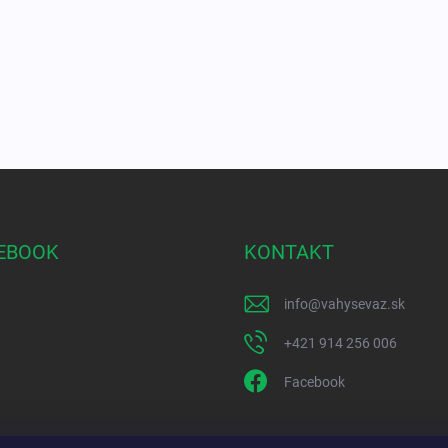
EBOOK
KONTAKT
info
@
vahysevaz.sk
+421 914 256 006
Facebook