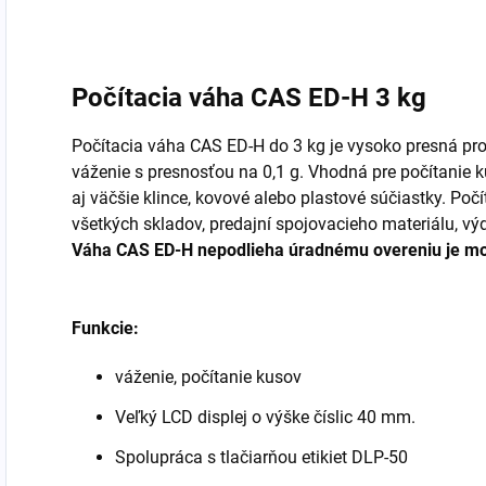
Počítacia váha CAS ED-H 3 kg
Počítacia váha CAS ED-H do 3 kg je vysoko presná pro
váženie s presnosťou na 0,1 g. Vhodná pre počítanie k
aj väčšie klince, kovové alebo plastové súčiastky. Po
všetkých skladov, predajní spojovacieho materiálu, výd
Váha CAS ED-H nepodlieha úradnému overeniu je možn
Funkcie:
váženie, počítanie kusov
Veľký LCD displej o výške číslic 40 mm.
Spolupráca s tlačiarňou etikiet DLP-50