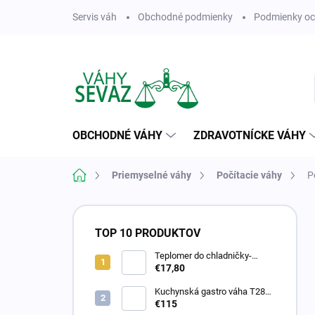
Prejsť
Servis váh
Obchodné podmienky
Podmienky oc
na
obsah
OBCHODNÉ VÁHY
ZDRAVOTNÍCKE VÁHY
Domov
Priemyselné váhy
Počítacie váhy
P
B
o
TOP 10 PRODUKTOV
č
n
Teplomer do chladničky-
kalibrovaný
€17,80
ý
p
Kuchynská gastro váha T28
a
do 15 kg
€115