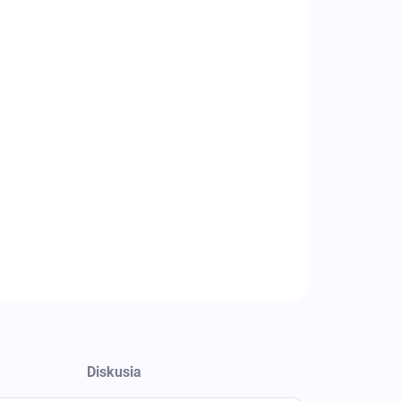
8.2026
−
+
Pridať do košíka
tacia váha CAS ED-H do 3 kg
váživosť : 3 kg
osť (dielik) : 0,1 g
er vážiacej plochy (mm) : 306 x 222
ifikácia : kontrolné váženie
ILNÉ INFORMÁCIE
OPÝTAŤ SA
Diskusia