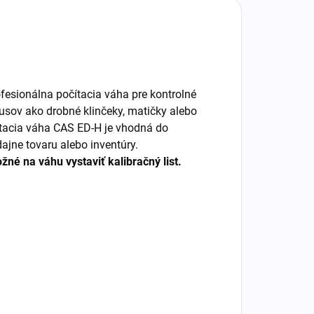
fesionálna počítacia váha pre kontrolné
usov ako drobné klinčeky, matičky alebo
čítacia váha CAS ED-H je vhodná do
ajne tovaru alebo inventúry.
é na váhu vystaviť kalibračný list.