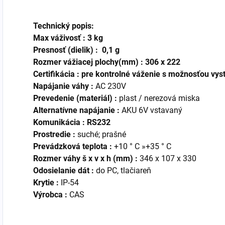
Technický popis:
Max váživosť :
3 kg
Presnosť (dielik) :
0,1
g
Rozmer vážiacej plochy(mm) :
306 x 222
Certifikácia : pre kontrolné váženie s možnosťou vys
Napájanie váhy :
AC 230V
Prevedenie (materiál) :
plast / nerezová miska
Alternatívne napájanie :
AKU 6V vstavaný
Komunikácia : RS232
Prostredie :
suché; prašné
Prevádzková teplota :
+10 ° C »+35 ° C
Rozmer váhy š x v x h (mm) :
346 x 107 x 330
Odosielanie dát :
do PC, tlačiareň
Krytie :
IP-54
Výrobca :
CAS