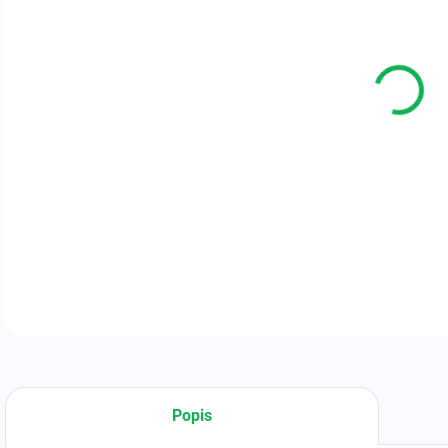
11.
Počí
Max 
Presn
Rozm
Cert
DETA
Popis