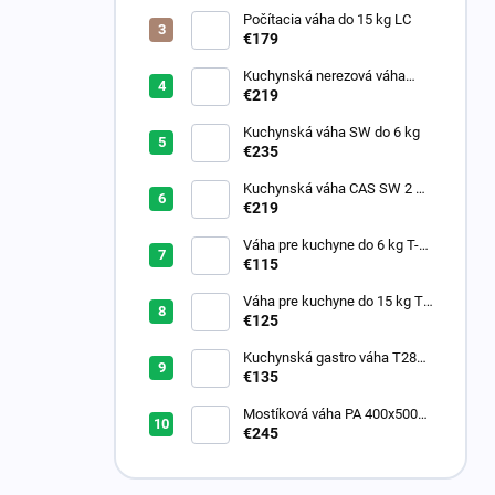
n
Počítacia váha do 15 kg LC
e
€179
l
Kuchynská nerezová váha
S29B do 15 kg
€219
Kuchynská váha SW do 6 kg
€235
Kuchynská váha CAS SW 2 do
6 kg
€219
Váha pre kuchyne do 6 kg T-
Scale T28
€115
Váha pre kuchyne do 15 kg T-
Scale T28 dual
€125
Kuchynská gastro váha T28
Dual do 6 kg
€135
Mostíková váha PA 400x500
do 30/60 kg
€245