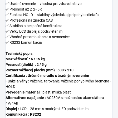
✅ Úradné overenie – vhodná pre zdravotníctvo
✅ Presnosť až 2 g - 5 g
✅ Funkcia HOLD – stabilný výsledok aj pri pohybe dieťaťa
✅ Profesionálna značka CAS
✅ Stabilná a bezpečná konštrukcia
✅ Veľký LCD displej s podsvietením
✅ Vhodná pre ambulancie a nemocnice
✅ RS232 komunikácia
Technický popis:
Max váživosť :
6 / 15 kg
Presnosť (dielik) : 2 / 5 g
Rozmer vážiacej plochy (mm) : 500 x 210
Certifikácia :
Určené meradlo s úradným overením
Funkcia váhy
:
váženie, tarovanie, váženie pohyblivého bremena -
HOLD
Prevedenie materiál :
plast, miska plast
Alternatívne napájanie :
AC230V s možnosťou akumulátora
4V/4Ah
Displej :
LCD - 28 mm s modrým LED podsvietením
Komunikácia :
RS232