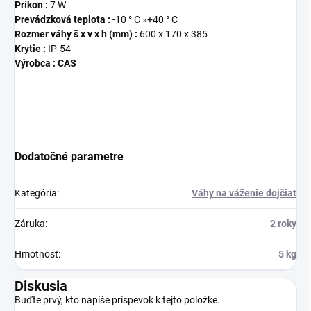
Príkon :
7 W
Prevádzková teplota :
-10 ° C »+40 ° C
Rozmer váhy š x v x h (mm) :
600 x 170 x 385
Krytie :
IP-54
Výrobca : CAS
Dodatočné parametre
Kategória
:
Váhy na váženie dojčiat
Záruka
:
2 roky
Hmotnosť
:
5 kg
Diskusia
Buďte prvý, kto napíše príspevok k tejto položke.