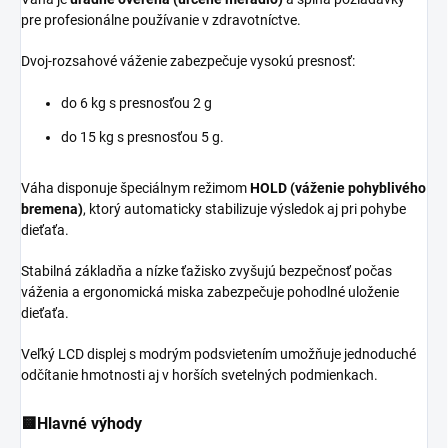
pre profesionálne používanie v zdravotníctve.
Dvoj-rozsahové váženie zabezpečuje vysokú presnosť:
do 6 kg s presnosťou 2 g
do 15 kg s presnosťou 5 g.
Váha disponuje špeciálnym režimom
HOLD (váženie pohyblivého
bremena)
, ktorý automaticky stabilizuje výsledok aj pri pohybe
dieťaťa.
Stabilná základňa a nízke ťažisko zvyšujú bezpečnosť počas
váženia a ergonomická miska zabezpečuje pohodlné uloženie
dieťaťa.
Veľký LCD displej s modrým podsvietením umožňuje jednoduché
odčítanie hmotnosti aj v horších svetelných podmienkach.
🟨Hlavné výhody