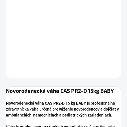
12.8.2026
−
+
Pridať do košíka
Profesionálna novorodenecká váha CAS do 15 kg s úradným
overením. Presnosť až 2 g, funkcia HOLD a stabilné váženie
dojčiat aj pri pohybe.
DETAILNÉ INFORMÁCIE
OPÝTAŤ SA
Novorodenecká váha CAS PR2-D 15kg BABY
Novorodenecká váha CAS PR2-D 15 kg BABY
je profesionálna
zdravotnícka váha určená pre
váženie novorodencov a dojčiat v
ambulanciách, nemocniciach a pediatrických zariadeniach
.
Váha je
úradne overená (určené meradlo)
a spĺňa požiadavky