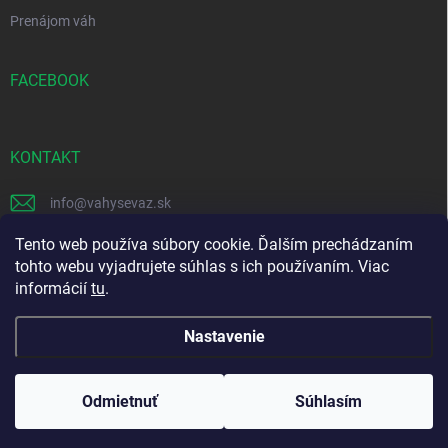
Prenájom váh
FACEBOOK
KONTAKT
info
@
vahysevaz.sk
+421 914 256 006
Tento web používa súbory cookie. Ďalším prechádzaním
tohto webu vyjadrujete súhlas s ich používaním. Viac
Facebook
informácií
tu
.
Nastavenie
Copyright 2026
vahysevaz.sk
. Všetky práva vyhradené.
Upraviť nastavenie
cookies
Odmietnuť
Súhlasím
Vytvoril Shoptet