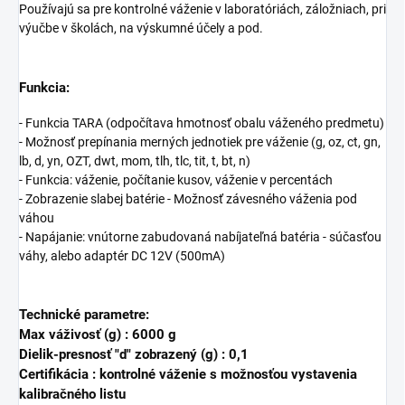
Používajú sa pre kontrolné váženie v laboratóriách, záložniach, pri
výučbe v školách, na výskumné účely a pod.
Funkcia:
- Funkcia TARA (odpočítava hmotnosť obalu váženého predmetu)
- Možnosť prepínania merných jednotiek pre váženie (g, oz, ct, gn,
lb, d, yn, OZT, dwt, mom, tlh, tlc, tit, t, bt, n)
- Funkcia: váženie, počítanie kusov, váženie v percentách
- Zobrazenie slabej batérie - Možnosť závesného váženia pod
váhou
- Napájanie: vnútorne zabudovaná nabíjateľná batéria - súčasťou
váhy, alebo adaptér DC 12V (500mA)
Technické parametre:
Max váživosť (g) :
6000 g
Dielik-presnosť "d" zobrazený (g) :
0,1
Certifikácia : kontrolné váženie s možnosťou vystavenia
kalibračného listu