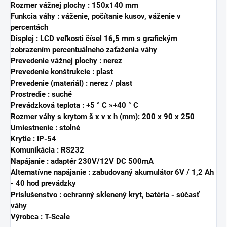
Rozmer vážnej plochy :
150x140 mm
Funkcia váhy :
váženie, počítanie kusov, váženie v
percentách
Displej :
LCD veľkosti čísel 16,5 mm s grafickým
zobrazením percentuálneho zaťaženia váhy
Prevedenie vážnej plochy :
nerez
Prevedenie konštrukcie :
plast
Prevedenie (materiál) :
nerez / plast
Prostredie :
suché
Prevádzková teplota :
+5 ° C »+40 ° C
Rozmer váhy s krytom š x v x h (mm):
200 x 90 x 250
Umiestnenie :
stolné
Krytie :
IP-54
Komunikácia :
RS232
Napájanie :
adaptér 230V/12V DC 500mA
Alternatívne napájanie :
zabudovaný akumulátor 6V / 1,2 Ah
- 40 hod prevádzky
Príslušenstvo :
ochranný sklenený kryt, batéria - súčasť
váhy
Výrobca : T-Scale