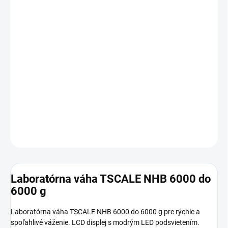
−
+
Pridať do košíka
Laboratórna váha TSCALE NHB 6000 do 6000 g
Max váživosť : 6000 g
Presnosť (dielik) : 0,1 g
Rozmer vážiacej plochy (mm) : 120
Certifikácia : kontrolné váženie
DETAILNÉ INFORMÁCIE
OPÝTAŤ SA
Laboratórna váha TSCALE NHB 6000 do
6000 g
Laboratórna váha TSCALE NHB 6000 do 6000 g pre rýchle a
spoľahlivé váženie. LCD displej s modrým LED podsvietením.