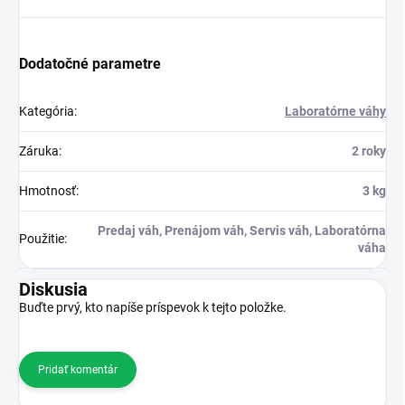
Dodatočné parametre
Kategória
:
Laboratórne váhy
Záruka
:
2 roky
Hmotnosť
:
3 kg
Predaj váh, Prenájom váh, Servis váh, Laboratórna
Použitie
:
váha
Diskusia
Buďte prvý, kto napíše príspevok k tejto položke.
Pridať komentár