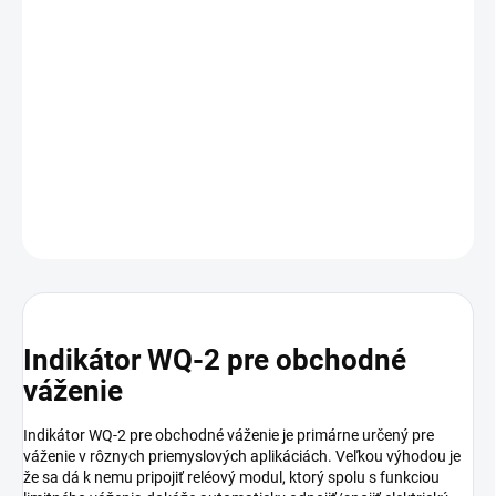
váženie v rôznych priemyslových aplikáciách. Veľkou výhodou je
že sa dá k nemu pripojiť reléový modul, ktorý spolu s funkciou
limitného váženia dokáže automaticky odpojiť/spojiť elektrický
obvod. Jednotka je teda využiteľná pri rôznych automatických a
poloautomatických plniacich zariadeniach napr. pri plnení
zásobníkov do automatov na mlieko. Schválené pre obchodné
váženie - overiteľný.
Dostupnosť: do 2-4 pracovných dní
DETAILNÉ INFORMÁCIE
OPÝTAŤ SA
Indikátor WQ-2 pre obchodné
váženie
Indikátor WQ-2 pre obchodné váženie je primárne určený pre
váženie v rôznych priemyslových aplikáciách. Veľkou výhodou je
že sa dá k nemu pripojiť reléový modul, ktorý spolu s funkciou