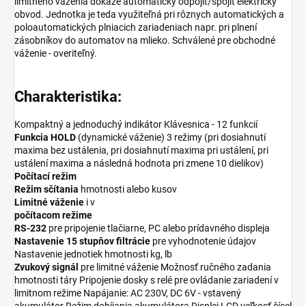
limitného váženia dokáže automaticky odpojiť/spojiť elektrický
obvod. Jednotka je teda využiteľná pri rôznych automatických a
poloautomatických plniacich zariadeniach napr. pri plnení
zásobníkov do automatov na mlieko. Schválené pre obchodné
váženie - overiteľný.
Charakteristika:
Kompaktný a jednoduchý indikátor Klávesnica - 12 funkcií
Funkcia HOLD
(dynamické váženie) 3 režimy (pri dosiahnutí
maxima bez ustálenia, pri dosiahnutí maxima pri ustálení, pri
ustálení maxima a následná hodnota pri zmene 10 dielikov)
Počítací režim
Režim sčítania
hmotnosti alebo kusov
Limitné váženie
i v
počítacom režime
RS-232
pre pripojenie tlačiarne, PC alebo prídavného displeja
Nastavenie 15 stupňov filtrácie
pre vyhodnotenie údajov
Nastavenie jednotiek hmotnosti kg, lb
Zvukový signál
pre limitné váženie Možnosť ručného zadania
hmotnosti táry Pripojenie dosky s relé pre ovládanie zariadení v
limitnom režime Napájanie: AC 230V, DC 6V - vstavený
akumulátor Režim dobíjania akumulátora Displej LCD veľkosť čísel