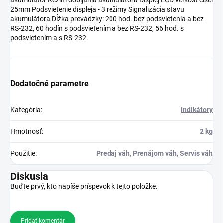
25mm Podsvietenie displeja - 3 režimy Signalizácia stavu
akumulátora Dĺžka prevádzky: 200 hod. bez podsvietenia a bez
RS-232, 60 hodín s podsvietením a bez RS-232, 56 hod. s
podsvietením a s RS-232.
Dodatočné parametre
Kategória
:
Indikátory
Hmotnosť
:
2 kg
Použitie
:
Predaj váh, Prenájom váh, Servis váh
Diskusia
Buďte prvý, kto napíše príspevok k tejto položke.
Pridať komentár