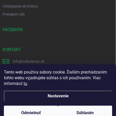
Odstúpenie od zmluvy
Prenájom váh
FACEBOOK
KONTAKT
info
@
vahysevaz.sk
+421 914 256 006
Tento web používa súbory cookie. Ďalším prechádzaním
tohto webu vyjadrujete súhlas s ich používaním. Viac
Facebook
informácií
tu
.
Nastavenie
Copyright 2026
vahysevaz.sk
. Všetky práva vyhradené.
Upraviť nastavenie
cookies
Odmietnuť
Súhlasím